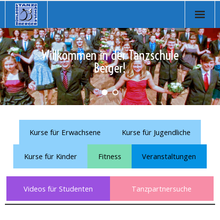
Homepage
Willkommen in der Tanzschule
Über uns
Berger!
Tanzkurse
Online Kurse
Musikvorschläge
Kurse für Erwachsene
Kurse für Jugendliche
Veranstaltungen
Kurse für Kinder
Fitness
Veranstaltungen
Store
Videos für Studenten
Tanzpartnersuche
Kontakt