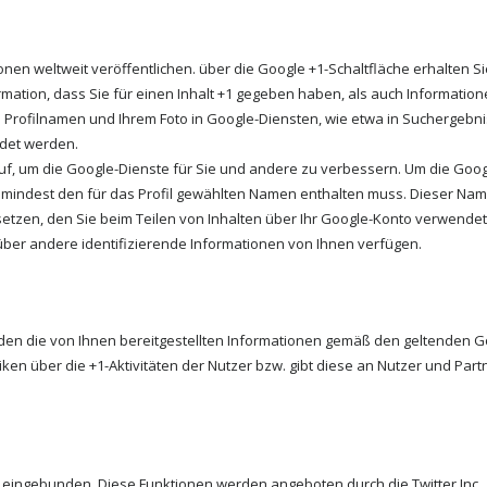
onen weltweit veröffentlichen. über die Google +1-Schaltfläche erhalten 
mation, dass Sie für einen Inhalt +1 gegeben haben, als auch Informatione
Profilnamen und Ihrem Foto in Google-Diensten, wie etwa in Suchergebni
ndet werden.
 auf, um die Google-Dienste für Sie und andere zu verbessern. Um die Goo
s zumindest den für das Profil gewählten Namen enthalten muss. Dieser Na
zen, den Sie beim Teilen von Inhalten über Ihr Google-Konto verwendet h
über andere identifizierende Informationen von Ihnen verfügen.
n die von Ihnen bereitgestellten Informationen gemäß den geltenden 
en über die +1-Aktivitäten der Nutzer bzw. gibt diese an Nutzer und Partn
eingebunden. Diese Funktionen werden angeboten durch die Twitter Inc., Twi