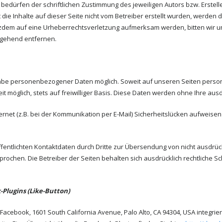
dürfen der schriftlichen Zustimmung des jeweiligen Autors bzw. Erstelle
 die Inhalte auf dieser Seite nicht vom Betreiber erstellt wurden, werden
 trotzdem auf eine Urheberrechtsverletzung aufmerksam werden, bitten wi
mgehend entfernen.
gabe personenbezogener Daten möglich. Soweit auf unseren Seiten pers
t möglich, stets auf freiwilliger Basis. Diese Daten werden ohne Ihre aus
rnet (z.B. bei der Kommunikation per E-Mail) Sicherheitslücken aufweisen
fentlichten Kontaktdaten durch Dritte zur Übersendung von nicht ausdrü
prochen. Die Betreiber der Seiten behalten sich ausdrücklich rechtliche S
Plugins (Like-Button)
Facebook, 1601 South California Avenue, Palo Alto, CA 94304, USA integri