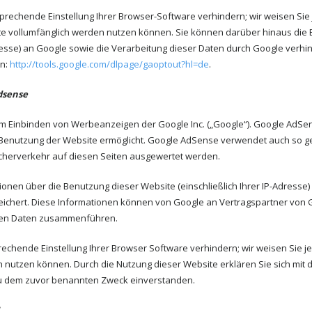
rechende Einstellung Ihrer Browser-Software verhindern; wir weisen Sie j
te vollumfänglich werden nutzen können. Sie können darüber hinaus die 
resse) an Google sowie die Verarbeitung dieser Daten durch Google verhi
en:
http://tools.google.com/dlpage/gaoptout?hl=de
.
dsense
 Einbinden von Werbeanzeigen der Google Inc. („Google“). Google AdSens
 Benutzung der Website ermöglicht. Google AdSense verwendet auch so g
herverkehr auf diesen Seiten ausgewertet werden.
onen über die Benutzung dieser Website (einschließlich Ihrer IP-Adress
ichert. Diese Informationen können von Google an Vertragspartner von G
rten Daten zusammenführen.
rechende Einstellung Ihrer Browser Software verhindern; wir weisen Sie j
ch nutzen können. Durch die Nutzung dieser Website erklären Sie sich mi
zu dem zuvor benannten Zweck einverstanden.