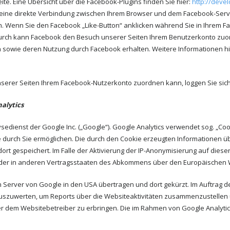
eite. Eine Übersicht über die Facebook-Plugins finden Sie hier:
http://deve
eine direkte Verbindung zwischen Ihrem Browser und dem Facebook-Server
n. Wenn Sie den Facebook „Like-Button“ anklicken während Sie in Ihrem Fa
durch kann Facebook den Besuch unserer Seiten Ihrem Benutzerkonto zuord
en sowie deren Nutzung durch Facebook erhalten. Weitere Informationen hi
erer Seiten Ihrem Facebook-Nutzerkonto zuordnen kann, loggen Sie sich
alytics
edienst der Google Inc. („Google“). Google Analytics verwendet sog. „Coo
durch Sie ermöglichen. Die durch den Cookie erzeugten Informationen üb
rt gespeichert. Im Falle der Aktivierung der IP-Anonymisierung auf diese
oder in anderen Vertragsstaaten des Abkommens über den Europäischen W
n Server von Google in den USA übertragen und dort gekürzt. Im Auftrag d
uszuwerten, um Reports über die Websiteaktivitäten zusammenzustellen
dem Websitebetreiber zu erbringen. Die im Rahmen von Google Analytics 