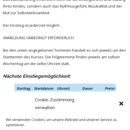
ihres Kindes, sondern auch das Rythmusgefühl, Musikalität und der
Mut zur Selbstwirksamkeit.
Der Einstieg ist jederzeit möglich.
ANMELDUNG UNBEDINGT ERFORDERLICH.
Bei den unten angegebenen Terminen handelt es sich jeweils um den
Starttermin des Kurses. Die Folgetermine finden jeweils am selben
Wochentag um die selbe Uhrzeit statt.
Nächste Einstiegsmöglichkeit:
Starttag
Startdatum
Uhrzeit
Dauer
Preis/Person
Montag
14.09.2026
16:30
60
Anmeldung
Cookie-Zustimmung
Uhr
min./wöchentlich
verwalten
Wir verwenden Cookies, um unsere Website und unseren Service zu
optimieren.