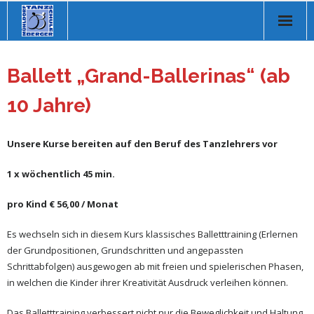
Homepage
Ballett „Grand-Ballerinas“ (ab
Über uns
10 Jahre)
Tanzkurse
Unsere Kurse bereiten auf den Beruf des Tanzlehrers vor
Online Kurse
1 x wöchentlich 45 min.
Musikvorschläge
pro Kind € 56,00 / Monat
Veranstaltungen
Es wechseln sich in diesem Kurs klassisches Balletttraining (Erlernen
Store
der Grundpositionen, Grundschritten und angepassten
Schrittabfolgen) ausgewogen ab mit freien und spielerischen Phasen,
Kontakt
in welchen die Kinder ihrer Kreativität Ausdruck verleihen können.
Das Balletttraining verbessert nicht nur die Beweglichkeit und Haltung