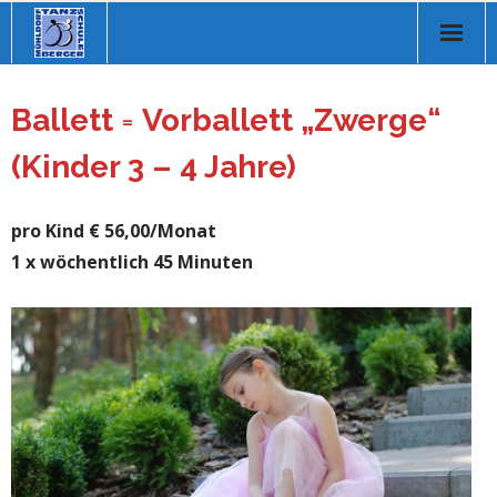
Homepage
Ballett
=
Vorballett „Zwerge“
Über uns
(Kinder 3 – 4 Jahre)
Tanzkurse
pro Kind € 56,00/Monat
Online Kurse
1 x wöchentlich 45 Minuten
Musikvorschläge
Veranstaltungen
Store
Kontakt