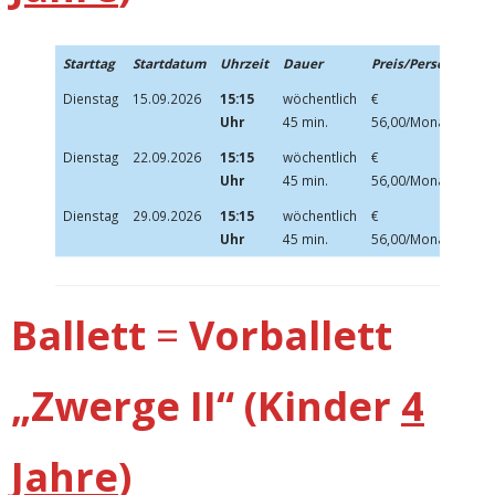
Starttag
Startdatum
Uhrzeit
Dauer
Preis/Person
Dienstag
15.09.2026
15:15
wöchentlich
€
Anm
Uhr
45 min.
56,00/Monat
Dienstag
22.09.2026
15:15
wöchentlich
€
Anm
Uhr
45 min.
56,00/Monat
Dienstag
29.09.2026
15:15
wöchentlich
€
Anm
Uhr
45 min.
56,00/Monat
Ballett
=
Vorballett
„Zwerge II“ (Kinder
4
Jahre
)