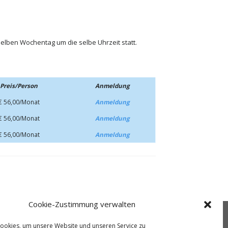
elben Wochentag um die selbe Uhrzeit statt.
Preis/Person
Anmeldung
€ 56,00/Monat
Anmeldung
€ 56,00/Monat
Anmeldung
€ 56,00/Monat
Anmeldung
Cookie-Zustimmung verwalten
ressum
Datenschutz
AGBs
Cookie-Richtlinie (EU)
ookies, um unsere Website und unseren Service zu