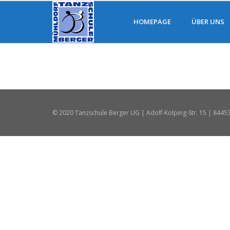
HOMEPAGE
ÜBER UNS
© 2020 Tanzschule Berger UG | Adolf-Kolping-Str. 15 | 8445