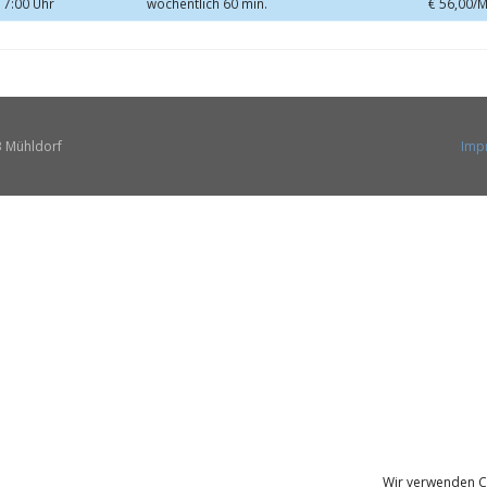
17:00 Uhr
wöchentlich 60 min.
€ 56,00/
3 Mühldorf
Imp
Wir verwenden C