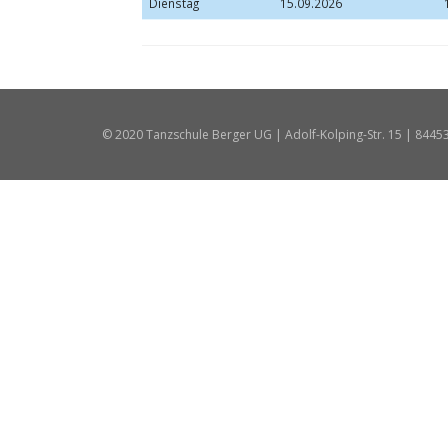
Dienstag
15.09.2026
© 2020 Tanzschule Berger UG | Adolf-Kolping-Str. 15 | 8445