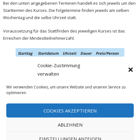
Bei den unten angegebenen Terminen handelt es sich jeweils um den
Starttermin des Kurses. Die Folgetermine finden jeweils am selben
Wochentag und die selbe Uhrzeit statt.
Voraussetzung für das Stattfinden des jeweiligen Kurses ist das
Erreichen der Mindestteilnehmerzahl.
Starttag
Startdatum
Uhrzeit
Dauer
Preis/Person
Mittwoch
16.09.2026
19:00
6 x 90
€ 124,00
Anmeldu
Cookie-Zustimmung
Uhr
min.
verwalten
Wir verwenden Cookies, um unsere Website und unseren Service zu
optimieren.
COOKIES AKZEPTIEREN
ABLEHNEN
© 2020 Tanzschule Berger UG | Adolf-Kolping-Str. 15 | 84453 Mühldorf
Impressum
Datenschutz
AGBs
Cookie-Richtlinie (EU)
EINSTELLUNGEN ANZEIGEN