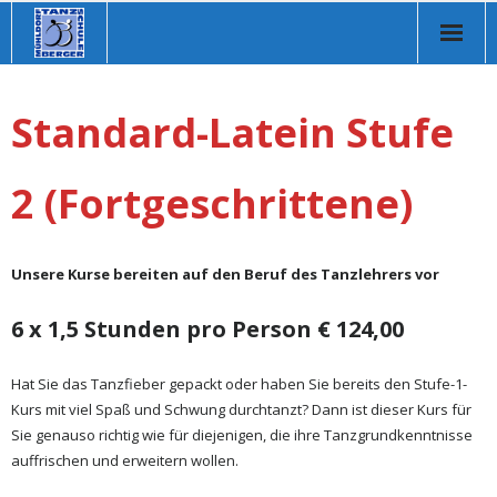
Homepage
Standard-Latein Stufe
Über uns
Tanzkurse
2 (Fortgeschrittene)
Online Kurse
Unsere Kurse bereiten auf den Beruf des Tanzlehrers vor
Musikvorschläge
6 x 1,5 Stunden pro Person € 124,00
Veranstaltungen
Store
Hat Sie das Tanzfieber gepackt oder haben Sie bereits den Stufe-1-
Kurs mit viel Spaß und Schwung durchtanzt? Dann ist dieser Kurs für
Kontakt
Sie genauso richtig wie für diejenigen, die ihre Tanzgrundkenntnisse
auffrischen und erweitern wollen.