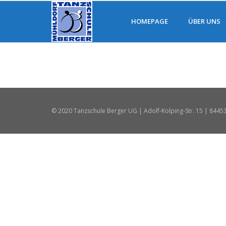
HOMEPAGE
ÜBER UNS
© 2020 Tanzschule Berger UG | Adolf-Kolping-Str. 15 | 8445