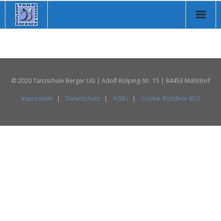
Homepage
Über uns
© 2020 Tanzschule Berger UG | Adolf-Kolping-Str. 15 | 84453 Mühldorf
Tanzkurse
Impressum
Datenschutz
AGBs
Cookie-Richtlinie (EU)
Online Kurse
Musikvorschläge
Veranstaltungen
Store
Kontakt